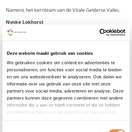
Namens het kernteam van de Vitale Gelderse Vallei,
Nynke Lokhorst
Netwerkmanager Vitale Gelderse Vallei
Deze website maakt gebruik van cookies
Aanmelden
We gebruiken cookies om content en advertenties te
personaliseren, om functies voor social media te bieden
Meld u snel en uiterlijk 27 mei aan voor de
en om ons websiteverkeer te analyseren. Ook delen we
bijeenkomst via het aanmeldformulier:
informatie over uw gebruik van onze site met onze
partners voor social media, adverteren en analyse. Deze
partners kunnen deze gegevens combineren met andere
Aanmelden brede bestuurlijke
informatie die u aan ze heeft verstrekt of die ze hebben
bijeenkomst 3 juni 2026 Vitale
verzameld op basis van uw gebruik van hun services.
Gelderse Vallei
Toestemmingsselectie
Woensdag 3 juni 2026