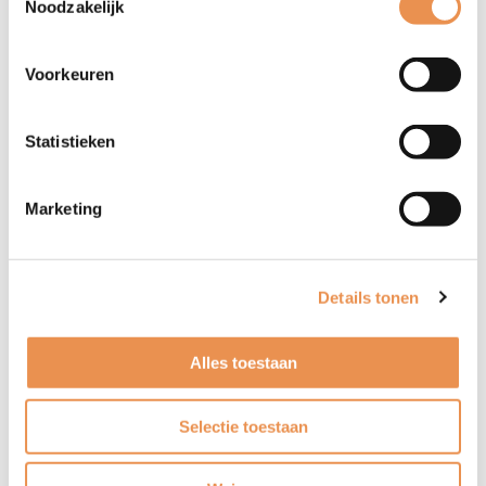
Noodzakelijk
Voornaam
(Vereist)
Voorkeuren
Statistieken
Vul hier uw voornaam in.
Zoeken
Achternaam
(Vereist)
Marketing
Vul hier uw achternaam in.
Details tonen
Functie
(Vereist)
Alles toestaan
Vul hier in wat uw functie is.
Selectie toestaan
Organisatie
(Vereist)