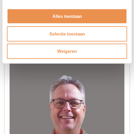
Jolanda Terpstra
Alles toestaan
Kwartiermaker Data, Onderzoek en Kennis
Selectie toestaan
Weigeren