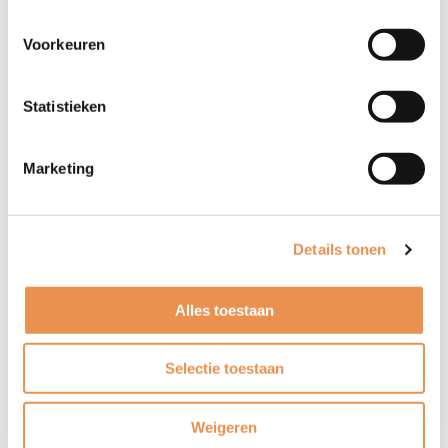
Voorkeuren
Statistieken
Zoeken
Marketing
Details tonen
ICT en digitalisering –
gegevensuitwisseling
Alles toestaan
Zorgorganisaties in de Gelderse Vallei starten een
regionaal ondersteuningsplatform om gegevens van
Selectie toestaan
elkaars patiënten te kunnen inzien. Dit maakt de…
Weigeren
Lees meer