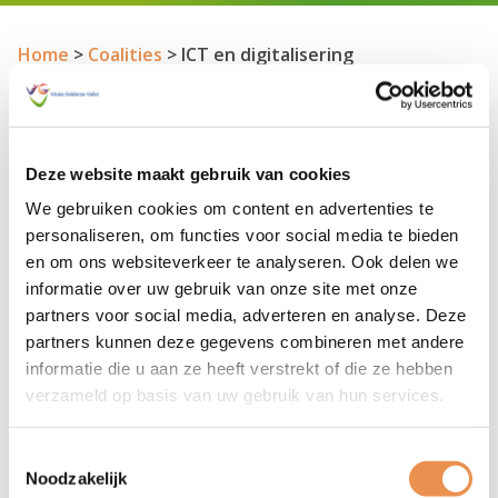
Home
>
Coalities
>
ICT en digitalisering
De voorwaardelijke coalitie ICT en digitalisering
gaat aan de slag met de digitaliseringsagenda en
Deze website maakt gebruik van cookies
gaat de digitale zorginfrastructuur van de Vitale
Gelderse Vallei vorm te geven. Samen met
We gebruiken cookies om content en advertenties te
betrokken organisaties, inwoners,
personaliseren, om functies voor social media te bieden
en om ons websiteverkeer te analyseren. Ook delen we
(zorg)professionals en bestuurders geven we op
informatie over uw gebruik van onze site met onze
die manier vorm aan de digitale transformatie van
partners voor social media, adverteren en analyse. Deze
zorgprocessen en het digitale zorglandschap die
partners kunnen deze gegevens combineren met andere
dit faciliteert.
informatie die u aan ze heeft verstrekt of die ze hebben
verzameld op basis van uw gebruik van hun services.
Wanneer u vragen hebt en/ of meer informatie wilt,
kunt u contact opnemen met de kwartiermaker van
Toestemmingsselectie
deze coalitie.
Noodzakelijk