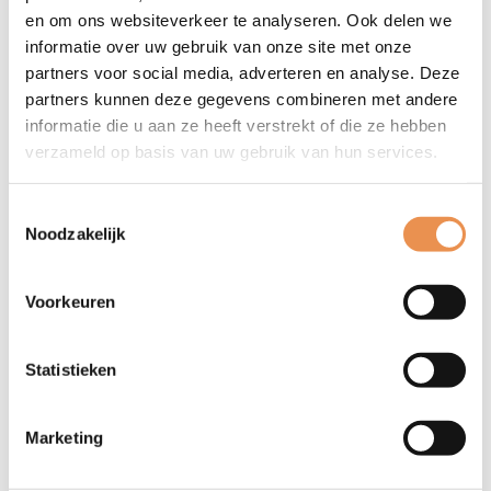
en om ons websiteverkeer te analyseren. Ook delen we
informatie over uw gebruik van onze site met onze
partners voor social media, adverteren en analyse. Deze
partners kunnen deze gegevens combineren met andere
informatie die u aan ze heeft verstrekt of die ze hebben
verzameld op basis van uw gebruik van hun services.
Toestemmingsselectie
Noodzakelijk
Voorkeuren
Welzijn op Recept Plus
Maak kennis met Welzijn op Recept Plus: een innovatief en
Statistieken
preventief concept om de brug tussen het medisch- en
Zoeken
welzijnsdomein te verstevigen.
Marketing
Lees meer