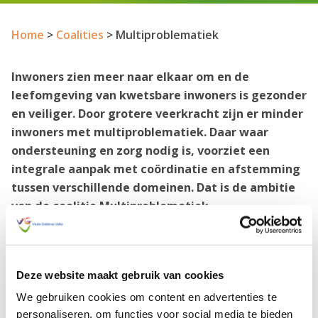
Home
>
Coalities
>
Multiproblematiek
Inwoners zien meer naar elkaar om en de
leefomgeving van kwetsbare inwoners is gezonder
en veiliger. Door grotere veerkracht zijn er minder
inwoners met multiproblematiek. Daar waar
ondersteuning en zorg nodig is, voorziet een
integrale aanpak met coördinatie en afstemming
tussen verschillende domeinen. Dat is de ambitie
van de coalitie Multiproblematiek.
Wanneer u vragen hebt en/ of meer informatie wilt,
kunt u contact opnemen met de programmamanager
Deze website maakt gebruik van cookies
van deze coalitie. Benieuwd naar de werkagenda voor
We gebruiken cookies om content en advertenties te
2025 van deze coalitie? Download ‘m
hier
.
personaliseren, om functies voor social media te bieden