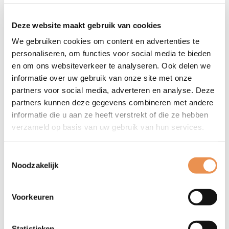
van ouderbetrokkenheid.”
Deze website maakt gebruik van cookies
We gebruiken cookies om content en advertenties te
personaliseren, om functies voor social media te bieden
en om ons websiteverkeer te analyseren. Ook delen we
informatie over uw gebruik van onze site met onze
partners voor social media, adverteren en analyse. Deze
partners kunnen deze gegevens combineren met andere
informatie die u aan ze heeft verstrekt of die ze hebben
verzameld op basis van uw gebruik van hun services.
Toestemmingsselectie
Noodzakelijk
Ze vervolgt: “Uit de gesprekken maken we op dat
vertrouwen, verbinding en praktische ondersteuning
de drie thema’s zijn die ouders belangrijk vinden in
Voorkeuren
hun samenwerking met de brugfunctionaris. Een
ouder zei: ‘
Ik heb de brugfunctionaris mijn verleden
Statistieken