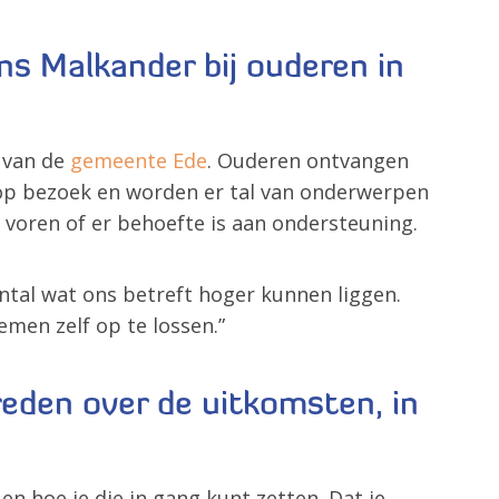
ns Malkander bij ouderen in
d van de
gemeente Ede
. Ouderen ontvangen
er op bezoek en worden er tal van onderwerpen
 voren of er behoefte is aan ondersteuning.
tal wat ons betreft hoger kunnen liggen.
emen zelf op te lossen.”
reden over de uitkomsten, in
n hoe je die in gang kunt zetten. Dat je