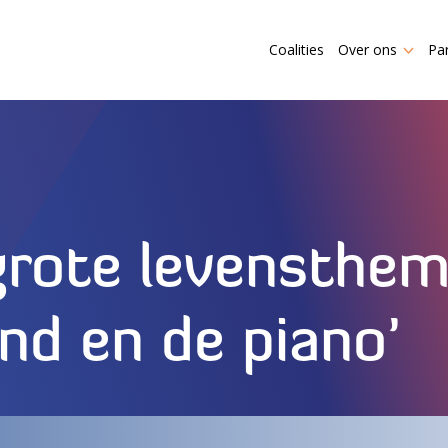
Coalities
Over ons
Pa
grote levensthem
nd en de piano’