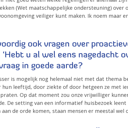
rekken (Wet maatschappelijke ondersteuning) over 
woonomgeving veiliger kunt maken. Ik noem maar en
nwoordig ook vragen over proactie
‘Hebt u al wel eens nagedacht ov
e vraag in goede aarde?
usser is mogelijk nog helemaal niet met dat thema 
r hun leeftijd, door ziekte of door hetgeen ze me
r praten. Op dat moment zou onze vrijwilliger kunn
de. De setting van een informatief huisbezoek leent 
n aan de orde komen, staan mensen er meestal wel o