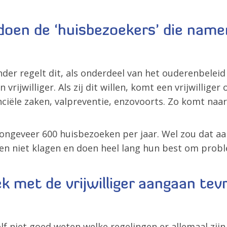
doen de ‘huisbezoekers’ die name
nder regelt dit, als onderdeel van het ouderenbelei
vrijwilliger. Als zij dit willen, komt een vrijwillig
iële zaken, valpreventie, enzovoorts. Zo komt naar
ngeveer 600 huisbezoeken per jaar. Wel zou dat aan
len niet klagen en doen heel lang hun best om probl
ek met de vrijwilliger aangaan tev
 niet goed weten welke regelingen er allemaal zijn e