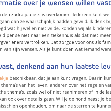
rmatie over je wensen willen vas
rden zodra jou iets is overkomen. Iedereen kent we
aan dan ze waarschijnlijk hadden gewild. Ik denk bi
Zoeken
 wat hij wel en niet wilde, konden wij als kindere
ld per se niet naar een ziekenhuis als dat niet meer
e zorgverleners vertrokken. Dat zorgde voor ons als 
 van zijn wensen. Als je kunt doen wat iemand wenst
ast, denkend aan hun laatste le
ekje
beschikbaar, dat je aan kunt vragen. Daarin kun
hema’s van het leven, anderen over het regelen van d
he thema’s, zoals wel of niet reanimeren of in de laa
n ook over details gaan. Wil je de hond naast je bed
misschien openhouden, om naar de sterren te kunnen 