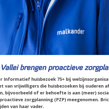
 Vallei brengen proactieve zorgpl
or Informatief huisbezoek 75+ bij welzijnsorganis
 van vrijwilligers die huisbezoeken bij ouderen a
n, bijvoorbeeld of er behoefte is aan (meer) soc
roactieve zorgplanning (PZP) meegenomen. Brick 
jden van haar vader.