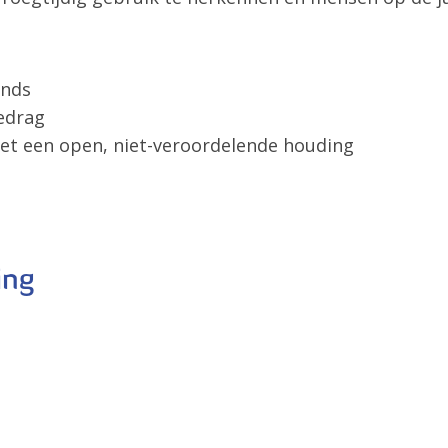
rends
gedrag
rek met een open, niet-veroordelende houding
ing