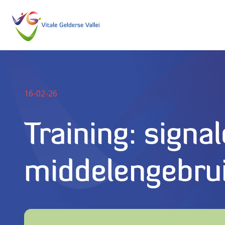
16-02-26
Training: signa
middelengebru