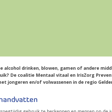
e alcohol drinken, blowen, gamen of andere midde
uik? De coalitie Mentaal vitaal en IrisZorg Preven
et jongeren en/of volwassenen in de regio Gelder
Zoeken
 handvatten
vroegtijdig gebruik te herkennen en mensen op de ju