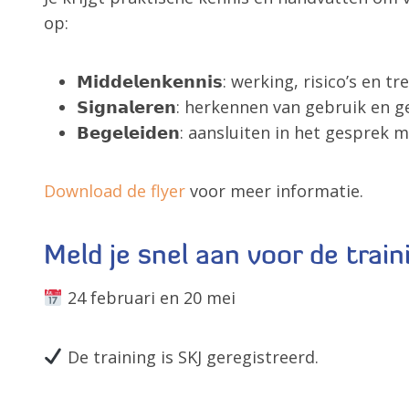
op:
𝗠𝗶𝗱𝗱𝗲𝗹𝗲𝗻𝗸𝗲𝗻𝗻𝗶𝘀: werking, risico’s en t
𝗦𝗶𝗴𝗻𝗮𝗹𝗲𝗿𝗲𝗻: herkennen van gebruik en 
𝗕𝗲𝗴𝗲𝗹𝗲𝗶𝗱𝗲𝗻: aansluiten in het gesp
Download de flyer
voor meer informatie.
Meld je snel aan voor de train
24 februari en 20 mei
De training is SKJ geregistreerd.