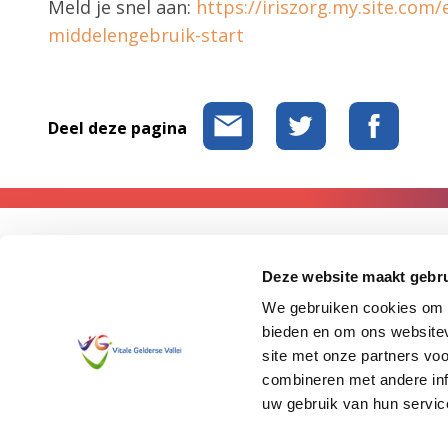
Meld je snel aan:
https://iriszorg.my.site.co
middelengebruik-start
Deel deze pagina
Contact
Deze website maakt gebru
We gebruiken cookies om c
Heb je vragen over het netwerk Vitale Gelderse Vallei? Of heb
bieden en om ons websitev
met ons wilt delen? Stuur dan een e-mail naar Nynke Lokhors
site met onze partners vo
Gelderse Vallei,
info@vitalegeldersevallei.nl
combineren met andere inf
uw gebruik van hun servic
Privacyverklaring