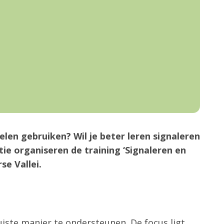
len gebruiken? Wil je beter leren signaleren
tie organiseren de training ‘Signaleren en
se Vallei.
iste manier te ondersteunen. De focus ligt