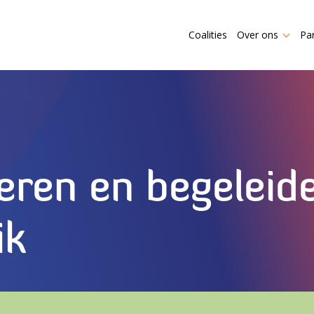
Coalities
Over ons
Pa
leren en begeleide
ik