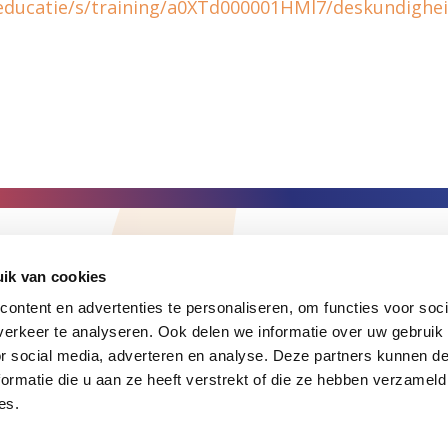
m/educatie/s/training/a0XTd000001HMl7/deskundighei
Volg ons
ik van cookies
ontent en advertenties te personaliseren, om functies voor soci
 je een opmerking die je graag
erkeer te analyseren. Ook delen we informatie over uw gebruik
t, netwerkmanager Vitale
or social media, adverteren en analyse. Deze partners kunnen 
ormatie die u aan ze heeft verstrekt of die ze hebben verzameld
es.