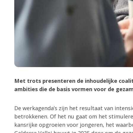
Met trots presenteren de inhoudelijke coal
ambities die de basis vormen voor de gezame
De werkagenda’s zijn het resultaat van inten
betrokkenen. Of het nu gaat om het stimuler
kansrijke opgroeien voor jongeren, het waarb
Gelderse Vallei bouwt in 2025 door om de ge