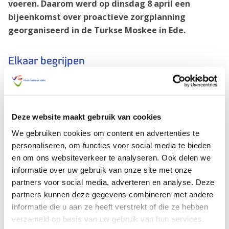
voeren.
Daarom werd op dinsdag 8 april een
bijeenkomst over proactieve zorgplanning
georganiseerd in de Turkse Moskee in Ede.
Elkaar begrijpen
Met een warm welkom door organisatoren Tarik
Akasbi (Inclusio Care), Hafsa Aznadi (Opella) en Rianne
Mulder (Ziekenhuis Gelderse Vallei). De bijeenkomst
Deze website maakt gebruik van cookies
stond in het teken van luisteren, delen en elkaar beter
begrijpen. Met ruimte in het programma voor het Asr-
We gebruiken cookies om content en advertenties te
gebed en een gezamenlijke warme maaltijd.
personaliseren, om functies voor social media te bieden
en om ons websiteverkeer te analyseren. Ook delen we
informatie over uw gebruik van onze site met onze
Verslag van de bijeenkomst
partners voor social media, adverteren en analyse. Deze
Lees hier het verslag
van de bijeenkomst.
partners kunnen deze gegevens combineren met andere
informatie die u aan ze heeft verstrekt of die ze hebben
verzameld op basis van uw gebruik van hun services.