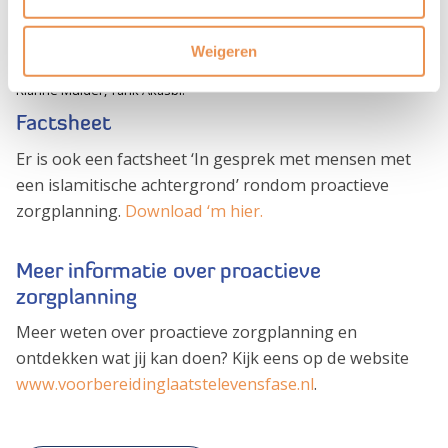
Weigeren
V.l.n.r.: Dave Tjan, Saïda Aoulad Baktit, Salah Bofarid, Hafsa Aznadi,
Rianne Mulder, Tarik Akasbi.
Factsheet
Er is ook een factsheet ‘In gesprek met mensen met
een islamitische achtergrond’ rondom proactieve
zorgplanning.
Download ‘m hier.
Meer informatie over proactieve
zorgplanning
Meer weten over proactieve zorgplanning en
ontdekken wat jij kan doen? Kijk eens op de website
www.voorbereidinglaatstelevensfase.nl
.