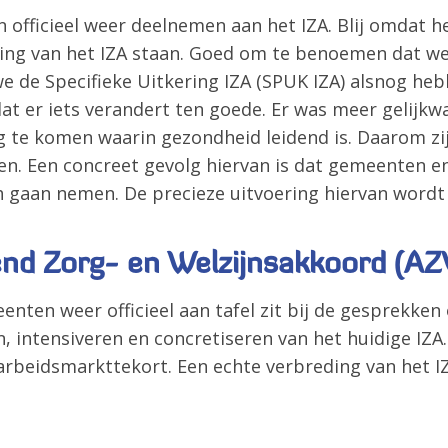
 officieel weer deelnemen aan het IZA. Blij omdat h
ing van het IZA staan. Goed om te benoemen dat we 
we de Specifieke Uitkering IZA (SPUK IZA) alsnog h
dat er iets verandert ten goede. Er was meer gelijkw
te komen waarin gezondheid leidend is. Daarom zij
Zoeken
n. Een concreet gevolg hiervan is dat gemeenten e
 gaan nemen. De precieze uitvoering hiervan wordt
end Zorg- en Welzijnsakkoord (A
ten weer officieel aan tafel zit bij de gesprekken
intensiveren en concretiseren van het huidige IZA. 
arbeidsmarkttekort. Een echte verbreding van het I
.