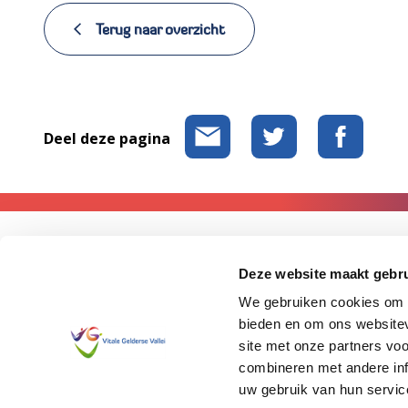
Terug naar overzicht
Deel deze pagina
Contact
Deze website maakt gebru
We gebruiken cookies om c
Heb je vragen over het netwerk Vitale Gelderse Vallei? Of heb
bieden en om ons websitev
met ons wilt delen? Stuur dan een e-mail naar Nynke Lokhors
site met onze partners vo
Gelderse Vallei,
info@vitalegeldersevallei.nl
combineren met andere inf
uw gebruik van hun servic