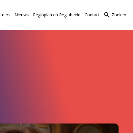
rtners
Nieuws
Regioplan en Regiobeeld
Contact
Zoeken