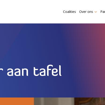
Coalities
Over ons
Pa
 aan tafel