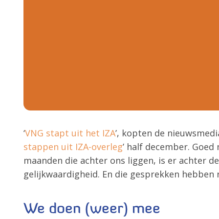
‘
VNG stapt uit het IZA
’, kopten de nieuwsmedi
stappen uit IZA-overleg
’ half december. Goed 
maanden die achter ons liggen, is er achter d
gelijkwaardigheid. En die gesprekken hebben re
We doen (weer) mee