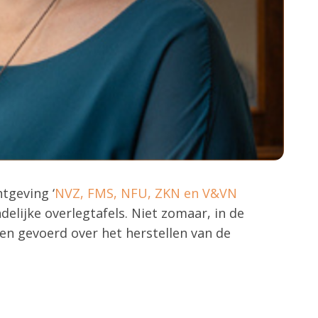
tgeving ‘
NVZ, FMS, NFU, ZKN en V&VN
elijke overlegtafels. Niet zomaar, in de
ken gevoerd over het herstellen van de