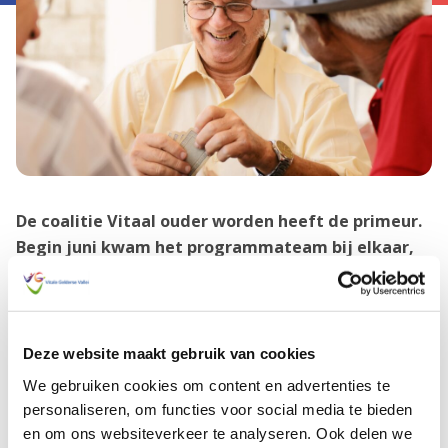
De coalitie Vitaal ouder worden heeft de primeur.
Begin juni kwam het programmateam bij elkaar,
de werkagenda voor 2024 is vastgesteld en
samenwerking met de coalitie Data, onderzoek en
kennis (DOK) is een feit.
Deze website maakt gebruik van cookies
Teamleden
We gebruiken cookies om content en advertenties te
personaliseren, om functies voor social media te bieden
Het programmateam van deze coalitie bestaat uit
en om ons websiteverkeer te analyseren. Ook delen we
Bianca Looise (HAGV), Karin Scholten (Icare), Anja