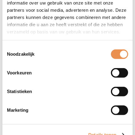
informatie over uw gebruik van onze site met onze
Laban (ZGV), Ard Kleijer (Opella), Anja Oostveen (Icare,
partners voor social media, adverteren en analyse. Deze
Netwerk Palliatief), Erwin Vroom (Solidez), Maaike
partners kunnen deze gegevens combineren met andere
Jager – Reijs (Vilente), Adrianne Leusink (Gemeente
informatie die u aan ze heeft verstrekt of die ze hebben
Barneveld), Scott de Boer (Gemeente Veenendaal) en
verzameld op basis van uw gebruik van hun services.
Amy Mulder (Gemeente Renswoude).
Toestemmingsselectie
Noodzakelijk
Werkagenda
In de werkagenda 2024 heeft Vitaal Ouder vijf
Voorkeuren
projecten:
Statistieken
Eén toegang (start lokaal in Barneveld)
Zoeken
Zorgarrangeurs en domeinoverstijgend werken
Inwonersreis dementie
Marketing
Proactieve zorgplanning
Wij zijn zelf het medicijn
Details tonen