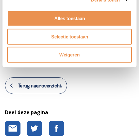
En meer
Daarnaast gaat dit team verder met de werkagenda
Alles toestaan
voor 2025 en bekijken de leden wat nodig is om te
komen tot een aanvraag voor IZA
Selectie toestaan
transformatiemiddelen. Samen met de coalitie DOK
werkt Vitaal ouder worden de actielijnen uit tot doelen
Weigeren
en beoogde resultaten.
Terug naar overzicht
Deel deze pagina