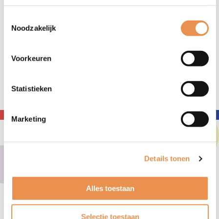
Toestemmingsselectie
Noodzakelijk
Voorkeuren
Statistieken
Zoeken
Marketing
Contact
Details tonen
Heb je vragen over het netwerk Vitale Gelderse Vallei? Of heb je
een opmerking die je graag met ons wilt delen? Stuur dan een
Alles toestaan
e-mail naar Nynke Lokhorst, netwerkmanager Vitale Gelderse
Vallei,
info@vitalegeldersevallei.nl
Selectie toestaan