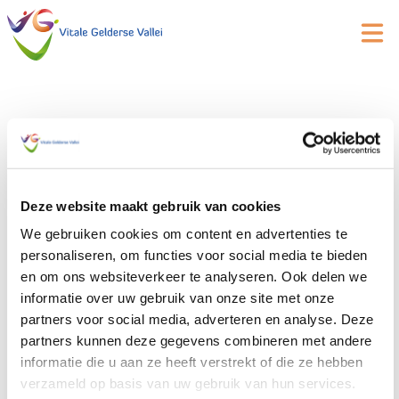
Evenementen
7-9-2026
Eveneme
Eve
Zoeken
Dag
wee
Zoeken
Selecteer
in
14:00
nav
en
een
datum.
9
weergev
Deze website maakt gebruik van cookies
9 juli -14:00
-
17:00
navigatie
Workshop inwonersparticipatie: praktisch
We gebruiken cookies om content en advertenties te
juli
aan de slag met werkvormen
personaliseren, om functies voor social media te bieden
2026
en om ons websiteverkeer te analyseren. Ook delen we
Huis van de Wijk Binnenronde, Willem Dreeshof 2, Veenendaal
Willem Dreeshof 2, Veenendaal
informatie over uw gebruik van onze site met onze
partners voor social media, adverteren en analyse. Deze
partners kunnen deze gegevens combineren met andere
informatie die u aan ze heeft verstrekt of die ze hebben
Vorige dag
Volgende dag
verzameld op basis van uw gebruik van hun services.