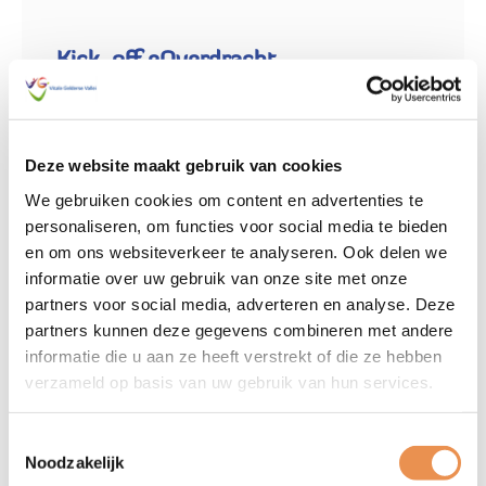
Kick-off eOverdracht
Donderdag 27 november 2025
Voornaam
(Vereist)
Deze website maakt gebruik van cookies
We gebruiken cookies om content en advertenties te
personaliseren, om functies voor social media te bieden
en om ons websiteverkeer te analyseren. Ook delen we
Achternaam
(Vereist)
informatie over uw gebruik van onze site met onze
partners voor social media, adverteren en analyse. Deze
partners kunnen deze gegevens combineren met andere
informatie die u aan ze heeft verstrekt of die ze hebben
Functie
(Vereist)
verzameld op basis van uw gebruik van hun services.
Toestemmingsselectie
Noodzakelijk
Organisatie
(Vereist)