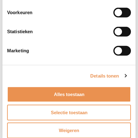
Voorkeuren
Workshop
(Vereist)
Statistieken
Zoeken
Kies een van de twee workshops.
Marketing
e-mailadres
(Vereist)
Details tonen
CAPTCHA
Alles toestaan
Selectie toestaan
Instemming
(Vereist)
Weigeren
Ik ga akkoord met het
privacybeleid
.