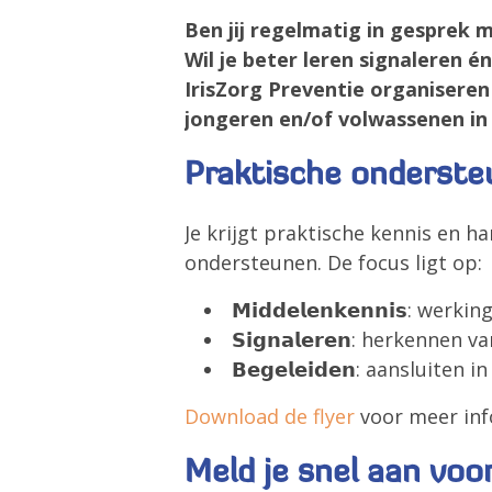
Ben jij regelmatig in gesprek
Wil je beter leren signaleren é
IrisZorg Preventie organiseren
jongeren en/of volwassenen in 
Praktische onderste
Je krijgt praktische kennis en 
ondersteunen. De focus ligt op:
𝗠𝗶𝗱𝗱𝗲𝗹𝗲𝗻𝗸𝗲𝗻𝗻𝗶𝘀: werk
𝗦𝗶𝗴𝗻𝗮𝗹𝗲𝗿𝗲𝗻: herkenne
𝗕𝗲𝗴𝗲𝗹𝗲𝗶𝗱𝗲𝗻: aanslui
Download de flyer
voor meer inf
Meld je snel aan voor