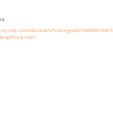
rd.
rg.my.site.com/educatie/s/training/a0XTd000001HMl
lengebruik-start
Zoeken