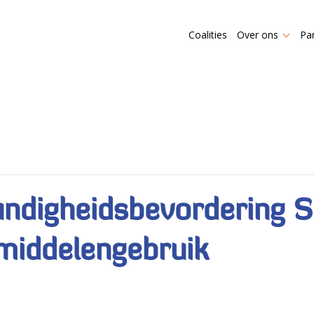
Coalities
Over ons
Pa
undigheidsbevordering S
 middelengebruik