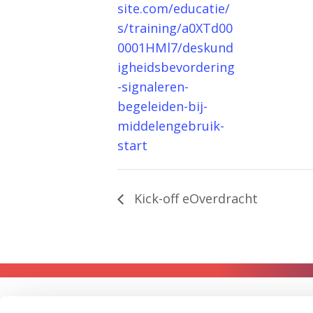
site.com/educatie/
s/training/a0XTd00
0001HMl7/deskund
igheidsbevordering
-signaleren-
begeleiden-bij-
middelengebruik-
start
Kick-off eOverdracht