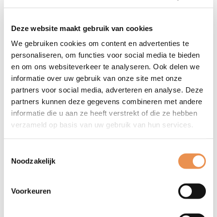
goed beschikbaar zijn voor andere zorgverleners,
bijvoorbeeld buiten kantooruren?
Deze website maakt gebruik van cookies
De derde deelsessie ging over monitoring. Hoe meet
We gebruiken cookies om content en advertenties te
personaliseren, om functies voor social media te bieden
je de voortgang van een transformatie? De conclusie:
en om ons websiteverkeer te analyseren. Ook delen we
alleen sturen op cijfers is te beperkt. Bij een beweging
informatie over uw gebruik van onze site met onze
die jaren duurt, moet je ook kijken waar energie zit,
partners voor social media, adverteren en analyse. Deze
waar het vastloopt en wat partijen onderweg leren.
partners kunnen deze gegevens combineren met andere
informatie die u aan ze heeft verstrekt of die ze hebben
verzameld op basis van uw gebruik van hun services.
Toestemmingsselectie
Noodzakelijk
Voorkeuren