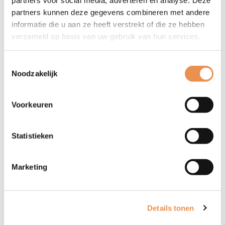
partners kunnen deze gegevens combineren met andere
informatie die u aan ze heeft verstrekt of die ze hebben
verzameld op basis van uw gebruik van hun services.
Toestemmingsselectie
Noodzakelijk
Babythuiszorg
Voorkeuren
Dit project zorgt ervoor dat ouders van een kindje tot de
leeftijd van één jaar zich gesteund voelen door de inzet
Statistieken
van babythuiszorg.
Zoeken
Lees meer
Marketing
Details tonen